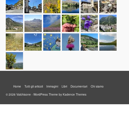
Home
Tutti gli articoli
Immagini
Libri
Documentari
Chi siamo
© 2026 Valchisone - WordPress Theme by
Kadence Themes