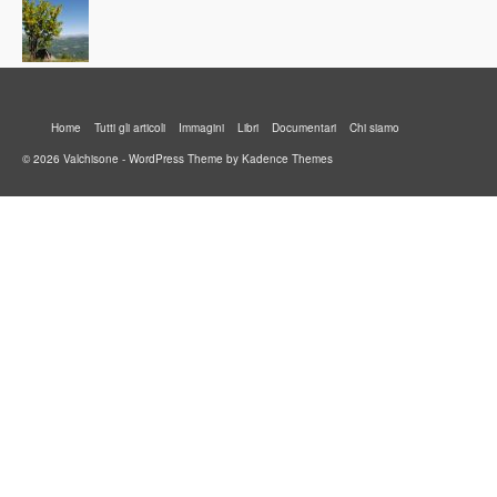
Home
Tutti gli articoli
Immagini
Libri
Documentari
Chi siamo
© 2026 Valchisone - WordPress Theme by
Kadence Themes