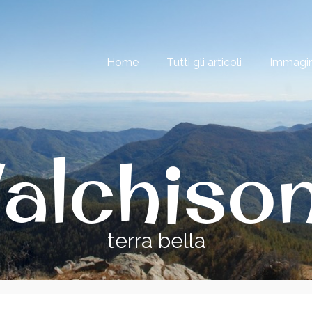
Home
Tutti gli articoli
Immagin
alchiso
terra bella