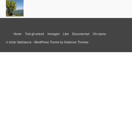
Home
Tutti gli articoli
Immagini
Libri
Documentari
Chi siamo
© 2026 Valchisone - WordPress Theme by
Kadence Themes