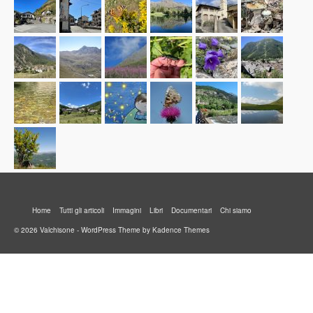
Home
Tutti gli articoli
Immagini
Libri
Documentari
Chi siamo
© 2026 Valchisone - WordPress Theme by
Kadence Themes