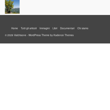
Home
Tutti gli articoli
Immagini
Libri
Documentari
Chi siamo
© 2026 Valchisone - WordPress Theme by
Kadence Themes