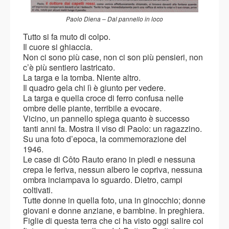
Paolo Diena – Dal pannello in loco
Tutto si fa muto di colpo.
Il cuore si ghiaccia.
Non ci sono più case, non ci son più pensieri, non
c’è più sentiero lastricato.
La targa e la tomba. Niente altro.
Il quadro gela chi lì è giunto per vedere.
La targa e quella croce di ferro confusa nelle
ombre delle piante, terribile a evocare.
Vicino, un pannello spiega quanto è successo
tanti anni fa. Mostra il viso di Paolo: un ragazzino.
Su una foto d’epoca, la commemorazione del
1946.
Le case di Côto Rauto erano in piedi e nessuna
crepa le feriva, nessun albero le copriva, nessuna
ombra inciampava lo sguardo. Dietro, campi
coltivati.
Tutte donne in quella foto, una in ginocchio; donne
giovani e donne anziane, e bambine. In preghiera.
Figlie di questa terra che ci ha visto oggi salire col