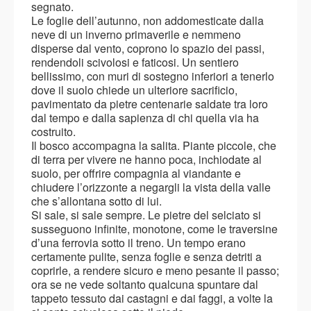
segnato.
Le foglie dell’autunno, non addomesticate dalla
neve di un inverno primaverile e nemmeno
disperse dal vento, coprono lo spazio dei passi,
rendendoli scivolosi e faticosi. Un sentiero
bellissimo, con muri di sostegno inferiori a tenerlo
dove il suolo chiede un ulteriore sacrificio,
pavimentato da pietre centenarie saldate tra loro
dal tempo e dalla sapienza di chi quella via ha
costruito.
Il bosco accompagna la salita. Piante piccole, che
di terra per vivere ne hanno poca, inchiodate al
suolo, per offrire compagnia al viandante e
chiudere l’orizzonte a negargli la vista della valle
che s’allontana sotto di lui.
Si sale, si sale sempre. Le pietre del selciato si
susseguono infinite, monotone, come le traversine
d’una ferrovia sotto il treno. Un tempo erano
certamente pulite, senza foglie e senza detriti a
coprirle, a rendere sicuro e meno pesante il passo;
ora se ne vede soltanto qualcuna spuntare dal
tappeto tessuto dai castagni e dai faggi, a volte la