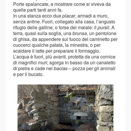
Porte spalancate, a mostrare come si viveva da
quelle parti tanti anni fa.
In una stanza ecco due
placar
, armadi a muro,
senza antine. Fuori, collegato alla casa, l’angusto
rifugio delle galline, o forse del maiale: il
pursil
. A
terra, quasi sulla soglia, una
brunsa
, un pentolone
di ghisa, da appendere sul fuoco del caminetto per
cuocerci qualche patata, la minestra, o per
scaldare il latte per preparare il formaggio.
L’acqua è fuori, più avanti, protetta da una cornice
di magnifici muri; sgorga in basso da un canaletto
di pietra e cade nel
bacias
– pozza per gli animali
e per il bucato.